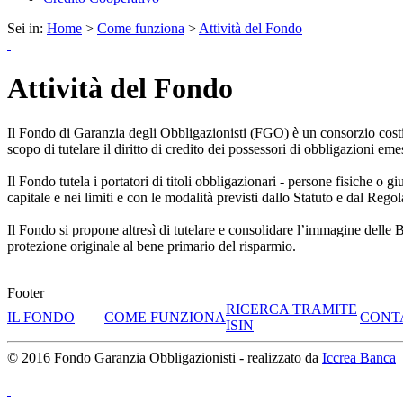
Sei in:
Home
>
Come funziona
>
Attività del Fondo
Attività del Fondo
Il Fondo di Garanzia degli Obbligazionisti (FGO) è un consorzio costitu
scopo di tutelare il diritto di credito dei possessori di obbligazioni em
Il Fondo tutela i portatori di titoli obbligazionari - persone fisiche o
capitale e nei limiti e con le modalità previsti dallo Statuto e dal Rego
Il Fondo si propone altresì di tutelare e consolidare l’immagine delle Ban
protezione originale al bene primario del risparmio.
Footer
RICERCA TRAMITE
IL FONDO
COME FUNZIONA
CONT
ISIN
© 2016 Fondo Garanzia Obbligazionisti - realizzato da
Iccrea Banca