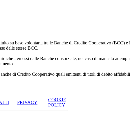
ito su base volontaria tra le Banche di Credito Cooperativo (BCC) e le a
esse dalle stesse BCC.
 giuridiche - emessi dalle Banche consorziate, nel caso di mancato adempi
lamento.
che di Credito Cooperativo quali emittenti di titoli di debito affidabili e
COOKIE
ATTI
PRIVACY
POLICY